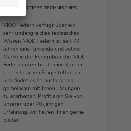
HOCHWERTIGES TECHNISCHES
WISSEN
VIOD Federn verfügt über ein
sehr umfangreiches technisches
Wissen. VIOD Federn ist seit 70
Jahren eine führende und solide
Marke in der Federnbranche. VIOD
Federn unterstützt seine Kunden
bei technischen Fragestellungen
und findet es herausfordernd,
gemeinsam mit Ihnen Lösungen
zu erarbeiten. Profitieren Sie von
unserer über 70-jährigen
Erfahrung, wir helfen Ihnen gerne
weiter