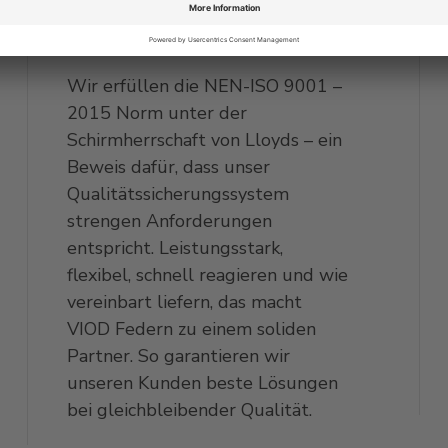
SOLIDE KUNDENSPEZIFISCHE
LÖSUNGEN
Wir erfüllen die NEN-ISO 9001 –
2015 Norm unter der
Schirmherrschaft von Lloyds – ein
Beweis dafür, dass unser
Qualitätssicherungssystem
strengen Anforderungen
entspricht. Leistungsstark,
flexibel, schnell reagieren und wie
vereinbart liefern, das macht
VIOD Federn zu einem soliden
Partner. So garantieren wir
unseren Kunden beste Lösungen
bei gleichbleibender Qualität.