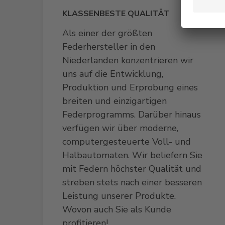
KLASSENBESTE QUALITÄT
Als einer der größten
Federhersteller in den
Niederlanden konzentrieren wir
uns auf die Entwicklung,
Produktion und Erprobung eines
breiten und einzigartigen
Federprogramms. Darüber hinaus
verfügen wir über moderne,
computergesteuerte Voll- und
Halbautomaten. Wir beliefern Sie
mit Federn höchster Qualität und
streben stets nach einer besseren
Leistung unserer Produkte.
Wovon auch Sie als Kunde
profitieren!