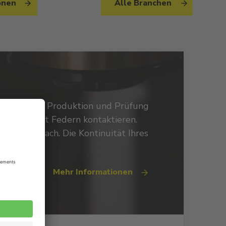
onen
Alle Branchen
Entwicklung, Produktion und Prüfung
Probleme mit Federn kontaktieren.
rfedern nach. Die Kontinuität Ihres
Mehr Informationen