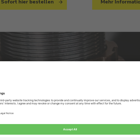
Sofort hier bestellen
Mehr Informati
er in den Niederlanden konzentrieren wir uns auf die 
ionsfedern. Sie können uns für alle Ihre technischen 
sweise über den Einsatz und die Lebensdauer von Sonde
en.