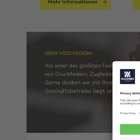
Mehr Informationen
ÜBER VIOD FEDERN
Als einer der größten Federherstell
von Druckfedern, Zugfedern und Tors
Gerne denken wir mit Ihnen beispiel
Geschäftsbetriebs liegt uns am Herz