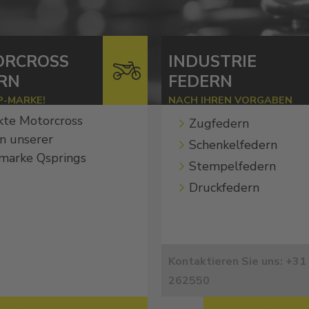
ORCROSS
INDUSTRIE
RN
FEDERN
P-MARKE!
NACH IHREN VORGABEN
kte Motorcross
Zugfedern
n unserer
Schenkelfedern
marke Qsprings
Stempelfedern
Druckfedern
Kontaktieren Sie uns: +31
262550