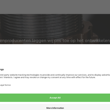
enproducenten leggen wij ons toe op het ontwikkelen
. Voor al uw veertechnische vraagstukken kunt u bij o
vensduur van op maat gemaakte veren. De continuïteit 
SOLIDE MAATWERK OPLOSSINGEN