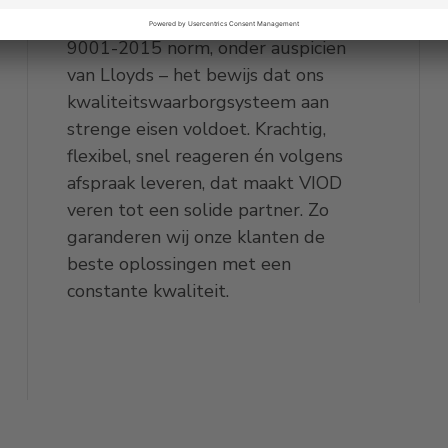
We voldoen aan de NEN-ISO
9001-2015 norm, onder auspicien
van Lloyds – het bewijs dat ons
kwaliteitswaarborgsysteem aan
strenge eisen voldoet. Krachtig,
flexibel, snel reageren én volgens
afspraak leveren, dat maakt VIOD
veren tot een solide partner. Zo
garanderen wij onze klanten de
beste oplossingen met een
constante kwaliteit.