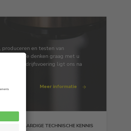
, produceren en testen van
ns terecht. We denken graag met u
van uw bedrijfsvoering ligt ons na
Meer informatie
HOOGWAARDIGE TECHNISCHE KENNIS