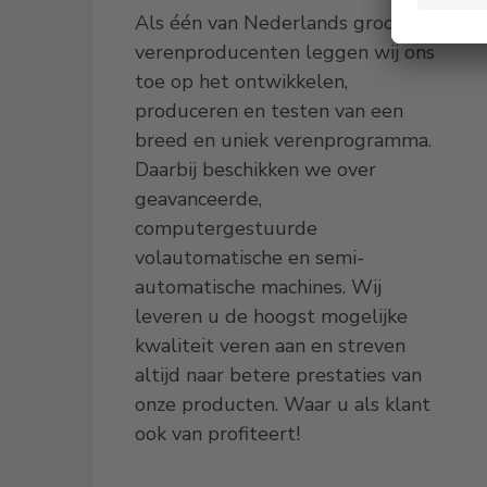
Als één van Nederlands grootste
verenproducenten leggen wij ons
toe op het ontwikkelen,
produceren en testen van een
breed en uniek verenprogramma.
Daarbij beschikken we over
geavanceerde,
computergestuurde
volautomatische en semi-
automatische machines. Wij
leveren u de hoogst mogelijke
kwaliteit veren aan en streven
altijd naar betere prestaties van
onze producten. Waar u als klant
ook van profiteert!