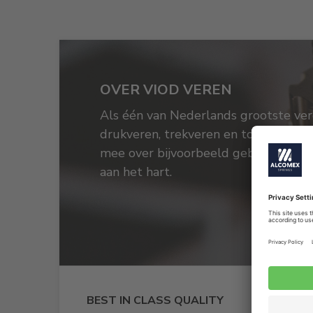
OVER VIOD VEREN
Als één van Nederlands grootste ver
drukveren, trekveren en torsieveren
mee over bijvoorbeeld gebruik en le
aan het hart.
BEST IN CLASS QUALITY