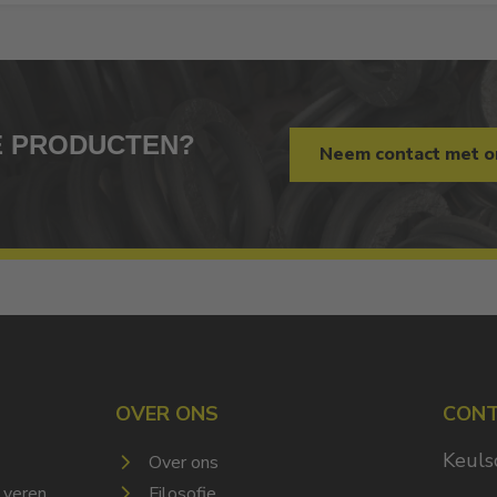
ZE PRODUCTEN?
Neem contact met o
N
OVER ONS
CON
Keuls
Over ons
 veren
Filosofie