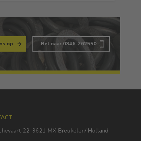
ns op
Bel naar 0346-262550
TACT
chevaart 22, 3621 MX Breukelen/ Holland