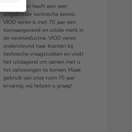
VIOD veren heeft een zeer
uitgebreide technische kennis.
VIOD veren is met 70 jaar een
toonaangevend en solide merk in
de verenindustrie. VIOD veren
ondersteund haar klanten bij
technische vraagstukken en vindt
het uitdagend om samen met u
tot oplossingen te komen. Maak
gebruik van onze ruim 70 jaar
ervaring, wij helpen u graag!